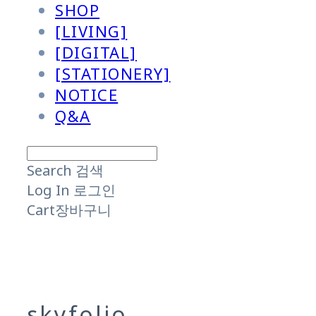
SHOP
[LIVING]
[DIGITAL]
[STATIONERY]
NOTICE
Q&A
Search
검색
Log In
로그인
Cart
장바구니
skyfolio