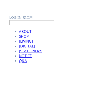
LOG IN
로그인
ABOUT
SHOP
[LIVING]
[DIGITAL]
[STATIONERY]
NOTICE
Q&A