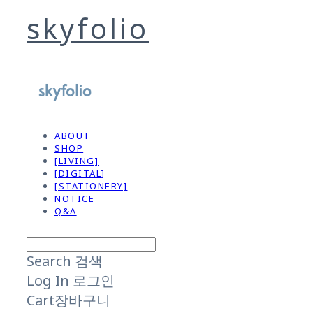
skyfolio
ABOUT
SHOP
[LIVING]
[DIGITAL]
[STATIONERY]
NOTICE
Q&A
Search
검색
Log In
로그인
Cart
장바구니