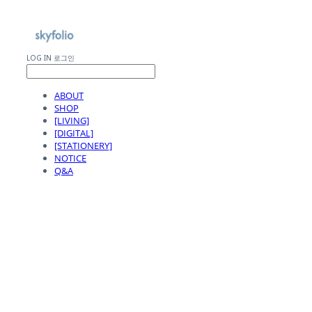
LOG IN
로그인
ABOUT
SHOP
[LIVING]
[DIGITAL]
[STATIONERY]
NOTICE
Q&A