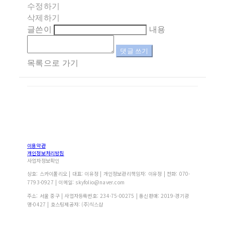
수정하기
삭제하기
글쓴이
내용
댓글 쓰기
목록으로 가기
이용약관
개인정보처리방침
사업자정보확인
상호: 스카이폴리오 | 대표: 이유정 | 개인정보관리책임자: 이유정 | 전화: 070-
7793-0927 | 이메일: skyfolio@naver.com
주소: 서울 중구 | 사업자등록번호:
234-75-00275
| 통신판매:
2019-경기광
명-0427
| 호스팅제공자: (주)식스샵