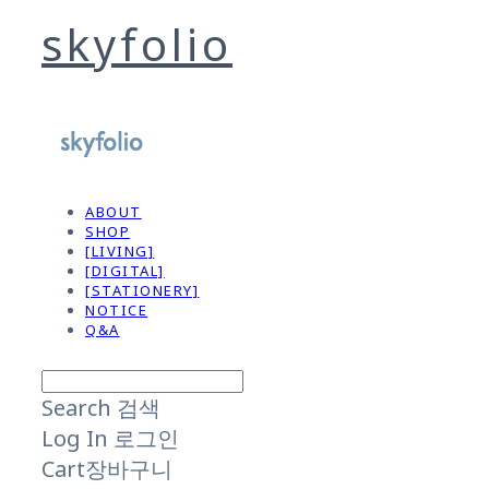
skyfolio
ABOUT
SHOP
[LIVING]
[DIGITAL]
[STATIONERY]
NOTICE
Q&A
Search
검색
Log In
로그인
Cart
장바구니