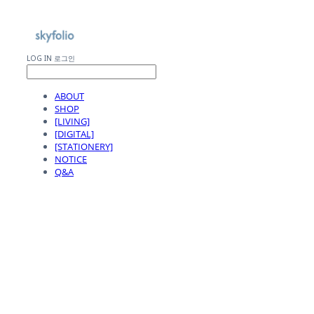
LOG IN
로그인
ABOUT
SHOP
[LIVING]
[DIGITAL]
[STATIONERY]
NOTICE
Q&A