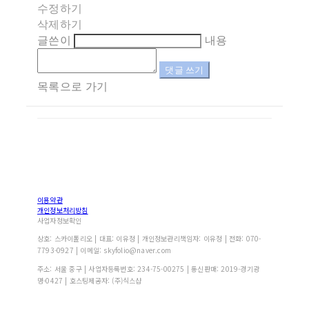
수정하기
삭제하기
글쓴이
내용
댓글 쓰기
목록으로 가기
이용약관
개인정보처리방침
사업자정보확인
상호: 스카이폴리오 | 대표: 이유정 | 개인정보관리책임자: 이유정 | 전화: 070-
7793-0927 | 이메일: skyfolio@naver.com
주소: 서울 중구 | 사업자등록번호:
234-75-00275
| 통신판매:
2019-경기광
명-0427
| 호스팅제공자: (주)식스샵