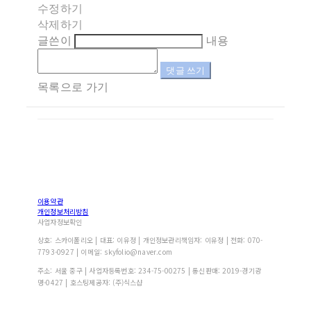
수정하기
삭제하기
글쓴이
내용
댓글 쓰기
목록으로 가기
이용약관
개인정보처리방침
사업자정보확인
상호: 스카이폴리오 | 대표: 이유정 | 개인정보관리책임자: 이유정 | 전화: 070-
7793-0927 | 이메일: skyfolio@naver.com
주소: 서울 중구 | 사업자등록번호:
234-75-00275
| 통신판매:
2019-경기광
명-0427
| 호스팅제공자: (주)식스샵