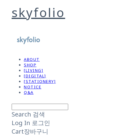
skyfolio
ABOUT
SHOP
[LIVING]
[DIGITAL]
[STATIONERY]
NOTICE
Q&A
Search
검색
Log In
로그인
Cart
장바구니