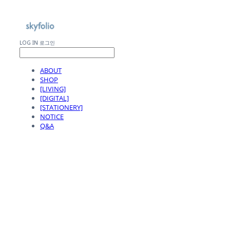
LOG IN
로그인
ABOUT
SHOP
[LIVING]
[DIGITAL]
[STATIONERY]
NOTICE
Q&A