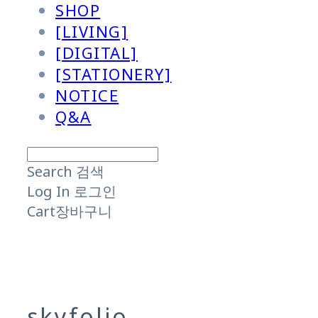
SHOP
[LIVING]
[DIGITAL]
[STATIONERY]
NOTICE
Q&A
Search
검색
Log In
로그인
Cart
장바구니
skyfolio