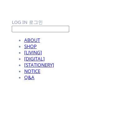
LOG IN
로그인
ABOUT
SHOP
[LIVING]
[DIGITAL]
[STATIONERY]
NOTICE
Q&A