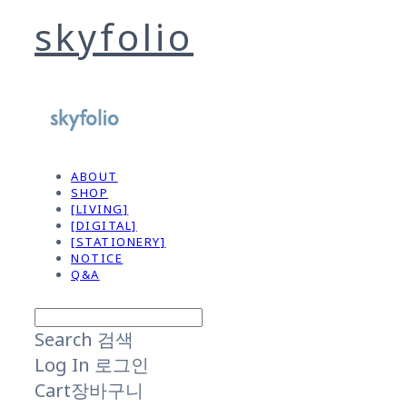
skyfolio
ABOUT
SHOP
[LIVING]
[DIGITAL]
[STATIONERY]
NOTICE
Q&A
Search
검색
Log In
로그인
Cart
장바구니