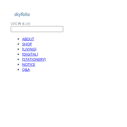
LOG IN
로그인
ABOUT
SHOP
[LIVING]
[DIGITAL]
[STATIONERY]
NOTICE
Q&A