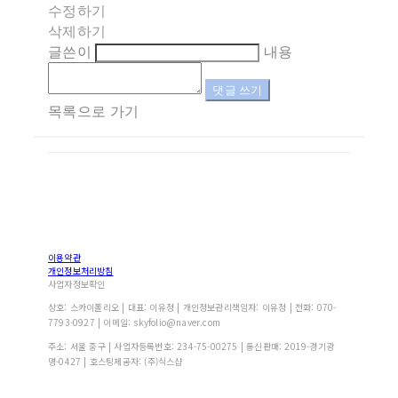
수정하기
삭제하기
글쓴이
내용
댓글 쓰기
목록으로 가기
이용약관
개인정보처리방침
사업자정보확인
상호: 스카이폴리오 | 대표: 이유정 | 개인정보관리책임자: 이유정 | 전화: 070-
7793-0927 | 이메일: skyfolio@naver.com
주소: 서울 중구 | 사업자등록번호:
234-75-00275
| 통신판매:
2019-경기광
명-0427
| 호스팅제공자: (주)식스샵