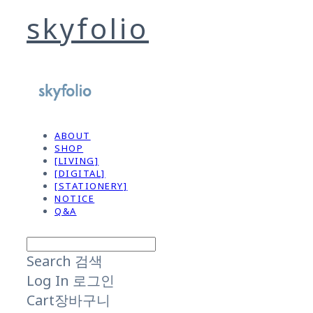
skyfolio
ABOUT
SHOP
[LIVING]
[DIGITAL]
[STATIONERY]
NOTICE
Q&A
Search
검색
Log In
로그인
Cart
장바구니