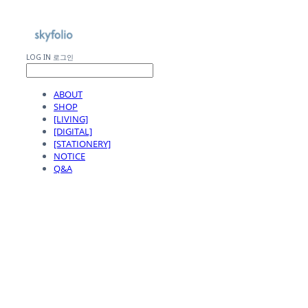
LOG IN
로그인
ABOUT
SHOP
[LIVING]
[DIGITAL]
[STATIONERY]
NOTICE
Q&A