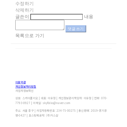
수정하기
삭제하기
글쓴이
내용
댓글 쓰기
목록으로 가기
이용약관
개인정보처리방침
사업자정보확인
상호: 스카이폴리오 | 대표: 이유정 | 개인정보관리책임자: 이유정 | 전화: 070-
7793-0927 | 이메일: skyfolio@naver.com
주소: 서울 중구 | 사업자등록번호:
234-75-00275
| 통신판매:
2019-경기광
명-0427
| 호스팅제공자: (주)식스샵