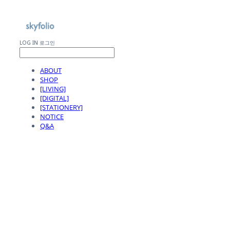
LOG IN
로그인
ABOUT
SHOP
[LIVING]
[DIGITAL]
[STATIONERY]
NOTICE
Q&A