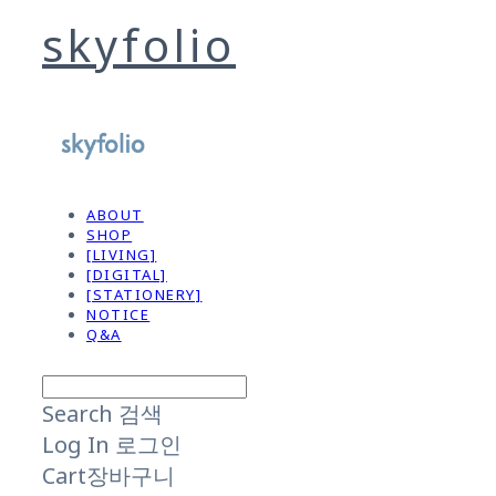
skyfolio
ABOUT
SHOP
[LIVING]
[DIGITAL]
[STATIONERY]
NOTICE
Q&A
Search
검색
Log In
로그인
Cart
장바구니