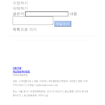
수정하기
삭제하기
글쓴이
내용
댓글 쓰기
목록으로 가기
이용약관
개인정보처리방침
사업자정보확인
상호: 스카이폴리오 | 대표: 이유정 | 개인정보관리책임자: 이유정 | 전화: 070-
7793-0927 | 이메일: skyfolio@naver.com
주소: 서울 중구 | 사업자등록번호:
234-75-00275
| 통신판매:
2019-경기광
명-0427
| 호스팅제공자: (주)식스샵