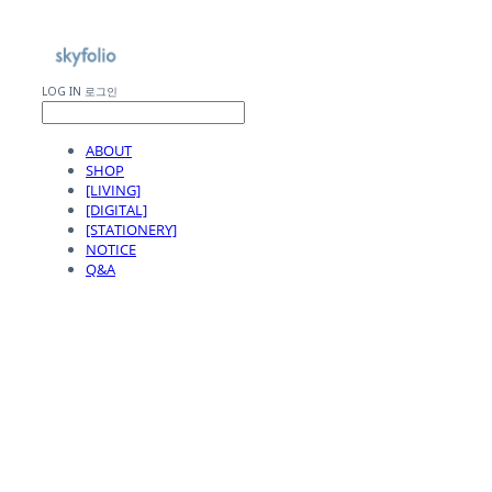
LOG IN
로그인
ABOUT
SHOP
[LIVING]
[DIGITAL]
[STATIONERY]
NOTICE
Q&A