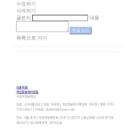
수정하기
삭제하기
글쓴이
내용
댓글 쓰기
목록으로 가기
이용약관
개인정보처리방침
사업자정보확인
상호: 스카이폴리오 | 대표: 이유정 | 개인정보관리책임자: 이유정 | 전화: 070-
7793-0927 | 이메일: skyfolio@naver.com
주소: 서울 중구 | 사업자등록번호:
234-75-00275
| 통신판매:
2019-경기광
명-0427
| 호스팅제공자: (주)식스샵