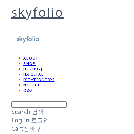
skyfolio
ABOUT
SHOP
[LIVING]
[DIGITAL]
[STATIONERY]
NOTICE
Q&A
Search
검색
Log In
로그인
Cart
장바구니