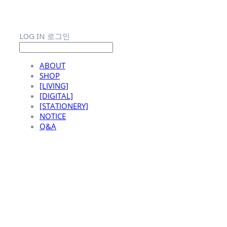
LOG IN
로그인
ABOUT
SHOP
[LIVING]
[DIGITAL]
[STATIONERY]
NOTICE
Q&A