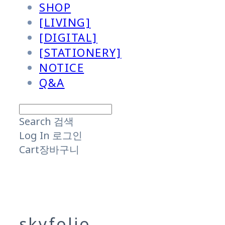
SHOP
[LIVING]
[DIGITAL]
[STATIONERY]
NOTICE
Q&A
Search
검색
Log In
로그인
Cart
장바구니
skyfolio