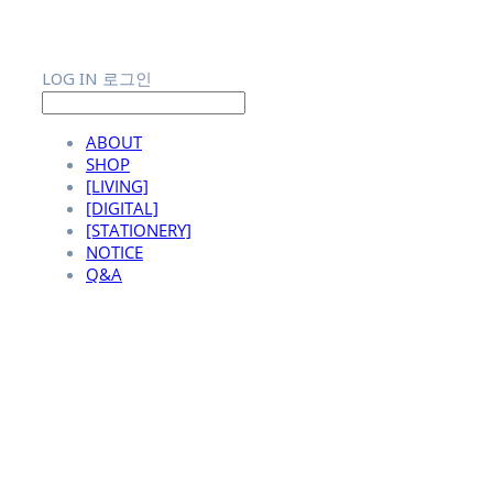
LOG IN
로그인
ABOUT
SHOP
[LIVING]
[DIGITAL]
[STATIONERY]
NOTICE
Q&A