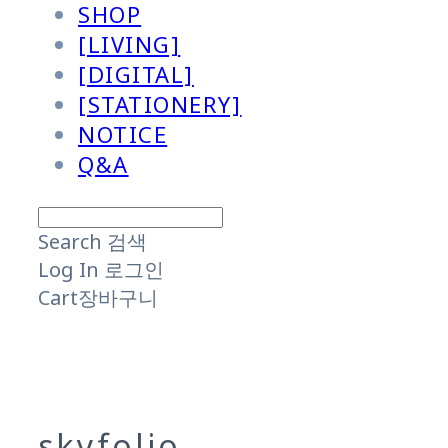
SHOP
[LIVING]
[DIGITAL]
[STATIONERY]
NOTICE
Q&A
Search
검색
Log In
로그인
Cart
장바구니
skyfolio