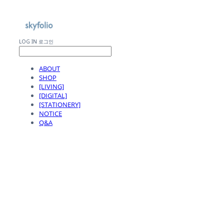
LOG IN
로그인
ABOUT
SHOP
[LIVING]
[DIGITAL]
[STATIONERY]
NOTICE
Q&A