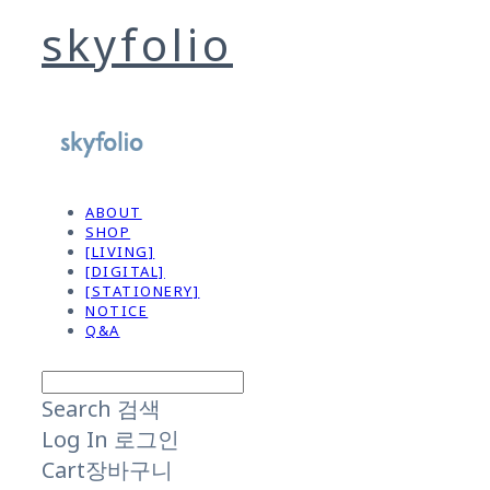
skyfolio
ABOUT
SHOP
[LIVING]
[DIGITAL]
[STATIONERY]
NOTICE
Q&A
Search
검색
Log In
로그인
Cart
장바구니