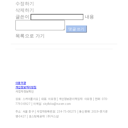
수정하기
삭제하기
글쓴이
내용
댓글 쓰기
목록으로 가기
이용약관
개인정보처리방침
사업자정보확인
상호: 스카이폴리오 | 대표: 이유정 | 개인정보관리책임자: 이유정 | 전화: 070-
7793-0927 | 이메일: skyfolio@naver.com
주소: 서울 중구 | 사업자등록번호:
234-75-00275
| 통신판매:
2019-경기광
명-0427
| 호스팅제공자: (주)식스샵