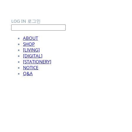
LOG IN
로그인
ABOUT
SHOP
[LIVING]
[DIGITAL]
[STATIONERY]
NOTICE
Q&A