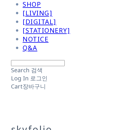
SHOP
[LIVING]
[DIGITAL]
[STATIONERY]
NOTICE
Q&A
Search
검색
Log In
로그인
Cart
장바구니
skyfolio