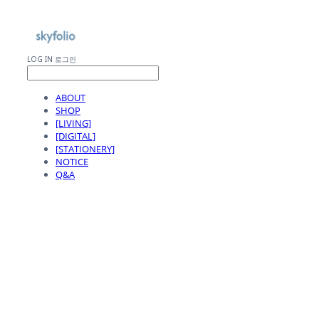
LOG IN
로그인
ABOUT
SHOP
[LIVING]
[DIGITAL]
[STATIONERY]
NOTICE
Q&A