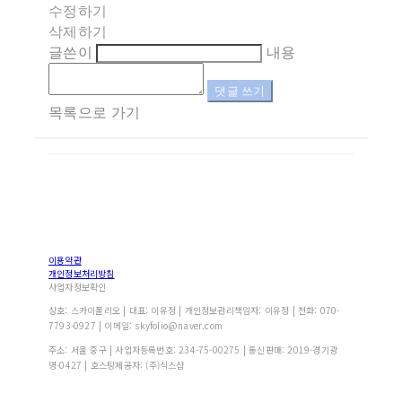
수정하기
삭제하기
글쓴이
내용
댓글 쓰기
목록으로 가기
이용약관
개인정보처리방침
사업자정보확인
상호: 스카이폴리오 | 대표: 이유정 | 개인정보관리책임자: 이유정 | 전화: 070-
7793-0927 | 이메일: skyfolio@naver.com
주소: 서울 중구 | 사업자등록번호:
234-75-00275
| 통신판매:
2019-경기광
명-0427
| 호스팅제공자: (주)식스샵