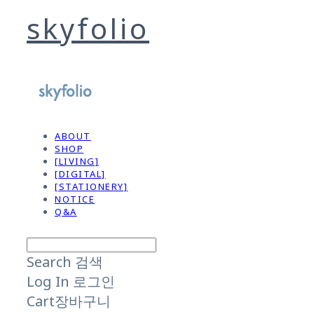
skyfolio
ABOUT
SHOP
[LIVING]
[DIGITAL]
[STATIONERY]
NOTICE
Q&A
Search
검색
Log In
로그인
Cart
장바구니