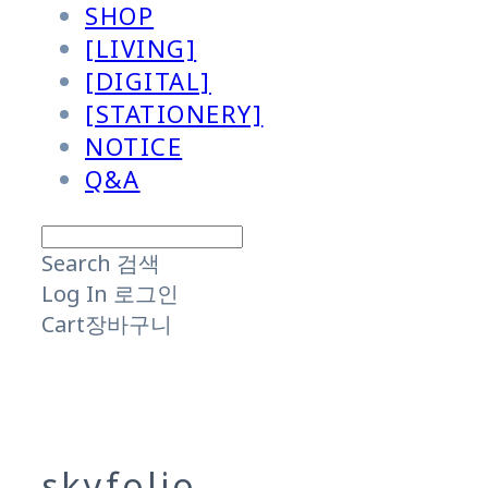
SHOP
[LIVING]
[DIGITAL]
[STATIONERY]
NOTICE
Q&A
Search
검색
Log In
로그인
Cart
장바구니
skyfolio