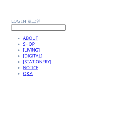
LOG IN
로그인
ABOUT
SHOP
[LIVING]
[DIGITAL]
[STATIONERY]
NOTICE
Q&A