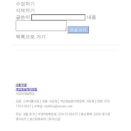
수정하기
삭제하기
글쓴이
내용
댓글 쓰기
목록으로 가기
이용약관
개인정보처리방침
사업자정보확인
상호: 스카이폴리오 | 대표: 이유정 | 개인정보관리책임자: 이유정 | 전화: 070-
7793-0927 | 이메일: skyfolio@naver.com
주소: 서울 중구 | 사업자등록번호:
234-75-00275
| 통신판매:
2019-경기광
명-0427
| 호스팅제공자: (주)식스샵