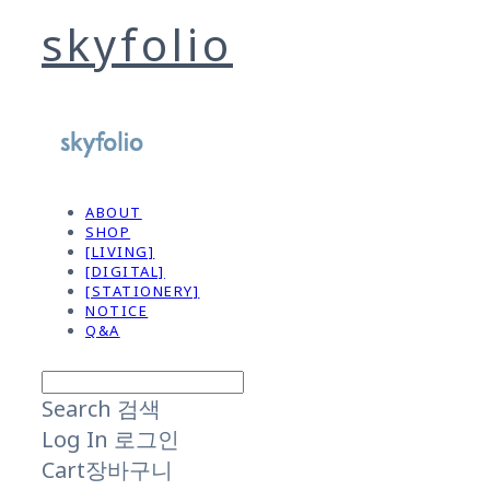
skyfolio
ABOUT
SHOP
[LIVING]
[DIGITAL]
[STATIONERY]
NOTICE
Q&A
Search
검색
Log In
로그인
Cart
장바구니