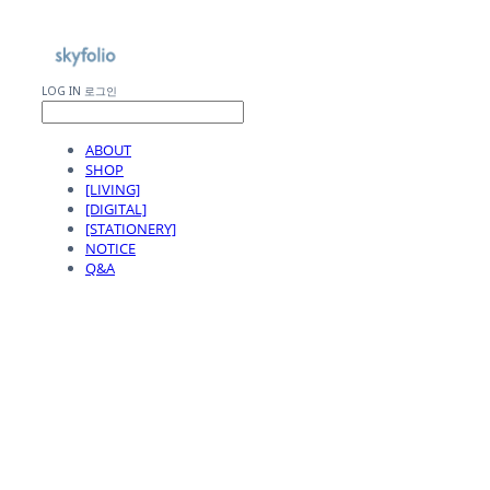
LOG IN
로그인
ABOUT
SHOP
[LIVING]
[DIGITAL]
[STATIONERY]
NOTICE
Q&A