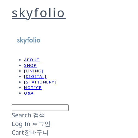
skyfolio
ABOUT
SHOP
[LIVING]
[DIGITAL]
[STATIONERY]
NOTICE
Q&A
Search
검색
Log In
로그인
Cart
장바구니