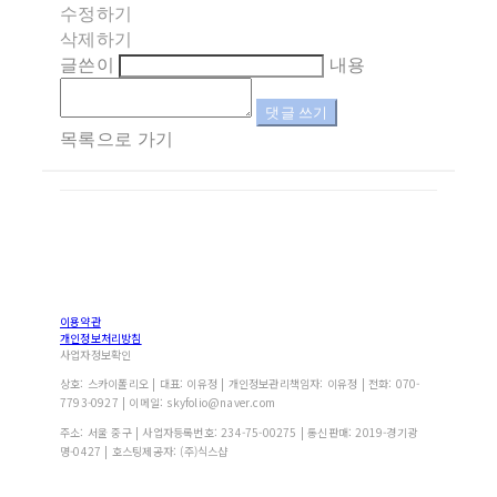
수정하기
삭제하기
글쓴이
내용
댓글 쓰기
목록으로 가기
이용약관
개인정보처리방침
사업자정보확인
상호: 스카이폴리오 | 대표: 이유정 | 개인정보관리책임자: 이유정 | 전화: 070-
7793-0927 | 이메일: skyfolio@naver.com
주소: 서울 중구 | 사업자등록번호:
234-75-00275
| 통신판매:
2019-경기광
명-0427
| 호스팅제공자: (주)식스샵