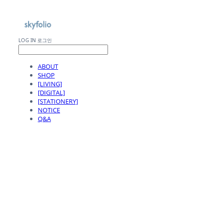
LOG IN
로그인
ABOUT
SHOP
[LIVING]
[DIGITAL]
[STATIONERY]
NOTICE
Q&A