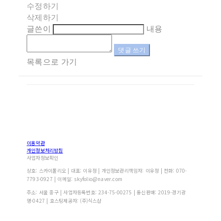
수정하기
삭제하기
글쓴이
내용
댓글 쓰기
목록으로 가기
이용약관
개인정보처리방침
사업자정보확인
상호: 스카이폴리오 | 대표: 이유정 | 개인정보관리책임자: 이유정 | 전화: 070-
7793-0927 | 이메일: skyfolio@naver.com
주소: 서울 중구 | 사업자등록번호:
234-75-00275
| 통신판매:
2019-경기광
명-0427
| 호스팅제공자: (주)식스샵