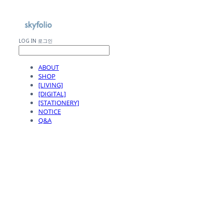
LOG IN
로그인
ABOUT
SHOP
[LIVING]
[DIGITAL]
[STATIONERY]
NOTICE
Q&A