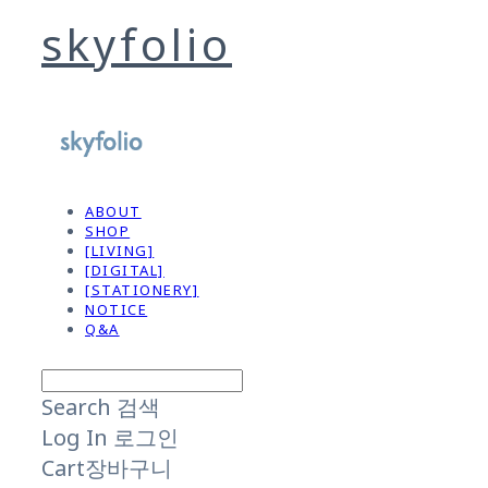
skyfolio
ABOUT
SHOP
[LIVING]
[DIGITAL]
[STATIONERY]
NOTICE
Q&A
Search
검색
Log In
로그인
Cart
장바구니