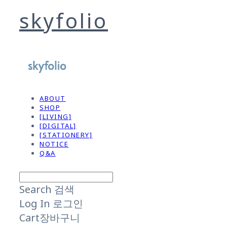
skyfolio
ABOUT
SHOP
[LIVING]
[DIGITAL]
[STATIONERY]
NOTICE
Q&A
Search
검색
Log In
로그인
Cart
장바구니