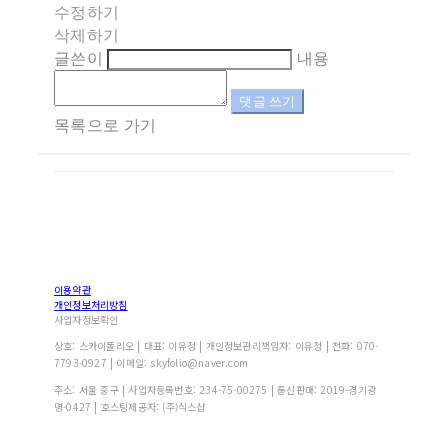
수정하기
삭제하기
글쓴이
내용
댓글 쓰기
목록으로 가기
이용약관
개인정보처리방침
사업자정보확인
상호: 스카이폴리오 | 대표: 이유정 | 개인정보관리책임자: 이유정 | 전화: 070-
7793-0927 | 이메일: skyfolio@naver.com
주소: 서울 중구 | 사업자등록번호:
234-75-00275
| 통신판매:
2019-경기광
명-0427
| 호스팅제공자: (주)식스샵