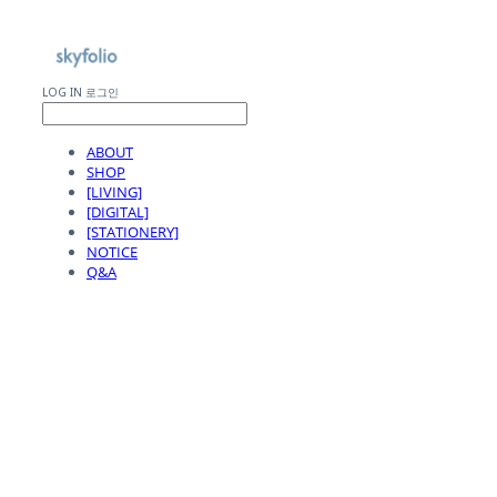
LOG IN
로그인
ABOUT
SHOP
[LIVING]
[DIGITAL]
[STATIONERY]
NOTICE
Q&A