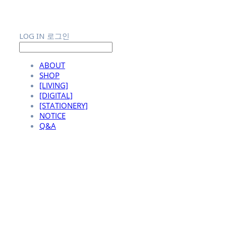
LOG IN
로그인
ABOUT
SHOP
[LIVING]
[DIGITAL]
[STATIONERY]
NOTICE
Q&A