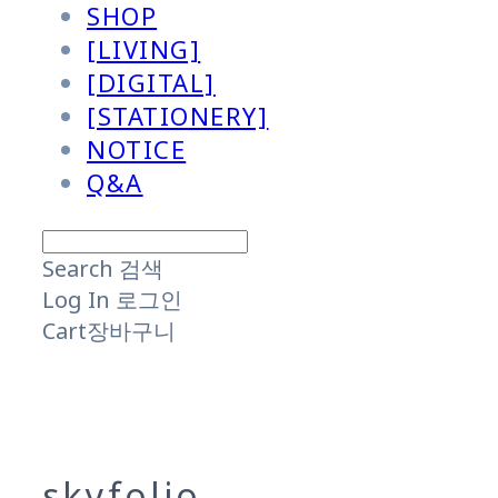
SHOP
[LIVING]
[DIGITAL]
[STATIONERY]
NOTICE
Q&A
Search
검색
Log In
로그인
Cart
장바구니
skyfolio