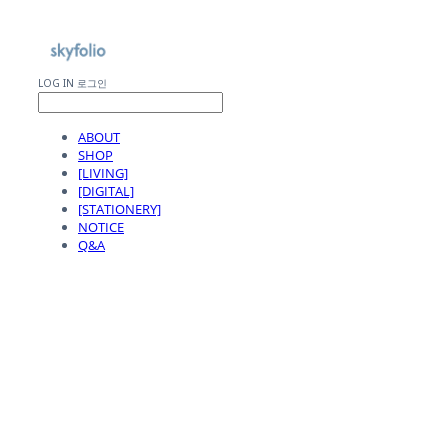
LOG IN
로그인
ABOUT
SHOP
[LIVING]
[DIGITAL]
[STATIONERY]
NOTICE
Q&A