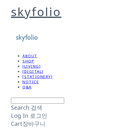
skyfolio
ABOUT
SHOP
[LIVING]
[DIGITAL]
[STATIONERY]
NOTICE
Q&A
Search
검색
Log In
로그인
Cart
장바구니