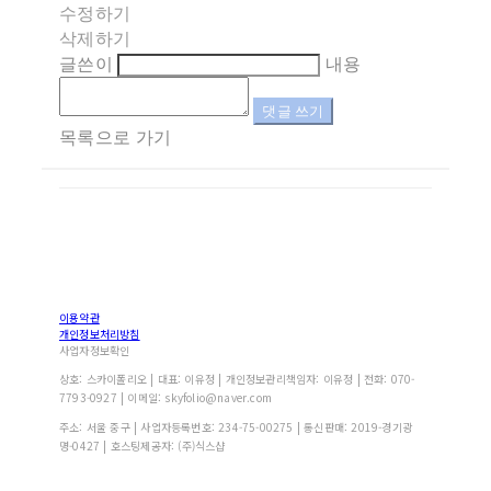
수정하기
삭제하기
글쓴이
내용
댓글 쓰기
목록으로 가기
이용약관
개인정보처리방침
사업자정보확인
상호: 스카이폴리오 | 대표: 이유정 | 개인정보관리책임자: 이유정 | 전화: 070-
7793-0927 | 이메일: skyfolio@naver.com
주소: 서울 중구 | 사업자등록번호:
234-75-00275
| 통신판매:
2019-경기광
명-0427
| 호스팅제공자: (주)식스샵