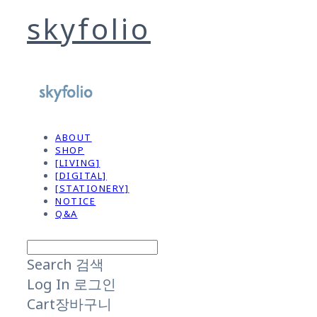
skyfolio
ABOUT
SHOP
[LIVING]
[DIGITAL]
[STATIONERY]
NOTICE
Q&A
Search
검색
Log In
로그인
Cart
장바구니