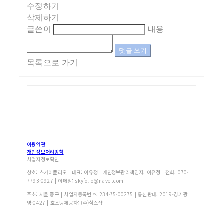
수정하기
삭제하기
글쓴이
내용
댓글 쓰기
목록으로 가기
이용약관
개인정보처리방침
사업자정보확인
상호: 스카이폴리오 | 대표: 이유정 | 개인정보관리책임자: 이유정 | 전화: 070-
7793-0927 | 이메일: skyfolio@naver.com
주소: 서울 중구 | 사업자등록번호:
234-75-00275
| 통신판매:
2019-경기광
명-0427
| 호스팅제공자: (주)식스샵