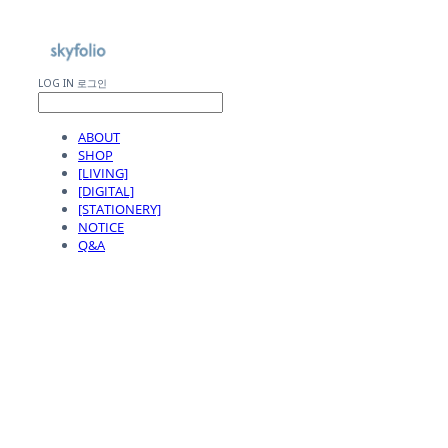
LOG IN
로그인
ABOUT
SHOP
[LIVING]
[DIGITAL]
[STATIONERY]
NOTICE
Q&A