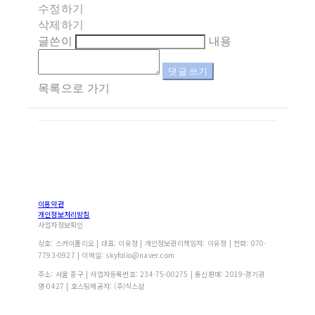
수정하기
삭제하기
글쓴이
내용
댓글 쓰기
목록으로 가기
이용약관
개인정보처리방침
사업자정보확인
상호: 스카이폴리오 | 대표: 이유정 | 개인정보관리책임자: 이유정 | 전화: 070-
7793-0927 | 이메일: skyfolio@naver.com
주소: 서울 중구 | 사업자등록번호:
234-75-00275
| 통신판매:
2019-경기광
명-0427
| 호스팅제공자: (주)식스샵