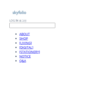
LOG IN
로그인
ABOUT
SHOP
[LIVING]
[DIGITAL]
[STATIONERY]
NOTICE
Q&A