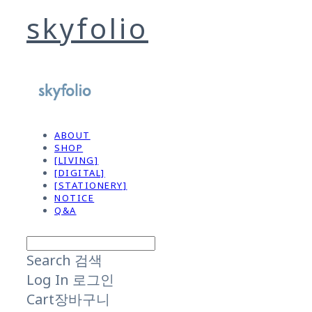
skyfolio
ABOUT
SHOP
[LIVING]
[DIGITAL]
[STATIONERY]
NOTICE
Q&A
Search
검색
Log In
로그인
Cart
장바구니