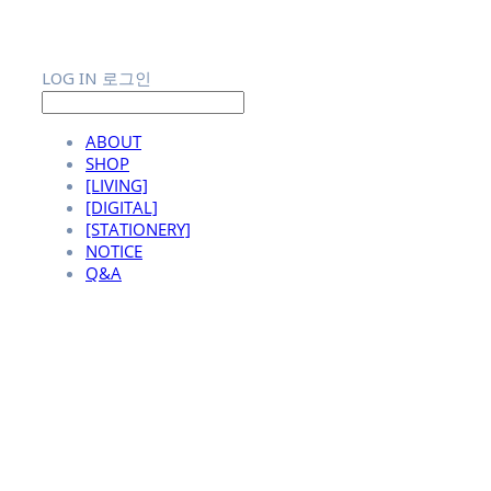
LOG IN
로그인
ABOUT
SHOP
[LIVING]
[DIGITAL]
[STATIONERY]
NOTICE
Q&A