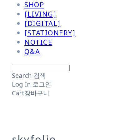
SHOP
[LIVING]
[DIGITAL]
[STATIONERY]
NOTICE
Q&A
Search
검색
Log In
로그인
Cart
장바구니
skyfolio