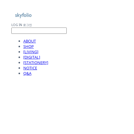
LOG IN
로그인
ABOUT
SHOP
[LIVING]
[DIGITAL]
[STATIONERY]
NOTICE
Q&A