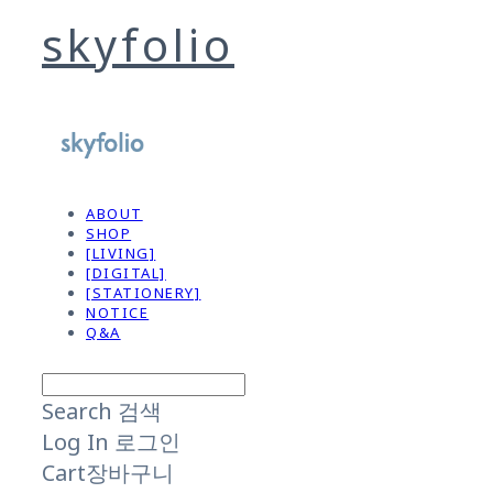
skyfolio
ABOUT
SHOP
[LIVING]
[DIGITAL]
[STATIONERY]
NOTICE
Q&A
Search
검색
Log In
로그인
Cart
장바구니