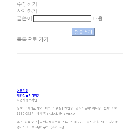
수정하기
삭제하기
글쓴이
내용
댓글 쓰기
목록으로 가기
이용약관
개인정보처리방침
사업자정보확인
상호: 스카이폴리오 | 대표: 이유정 | 개인정보관리책임자: 이유정 | 전화: 070-
7793-0927 | 이메일: skyfolio@naver.com
주소: 서울 중구 | 사업자등록번호:
234-75-00275
| 통신판매:
2019-경기광
명-0427
| 호스팅제공자: (주)식스샵