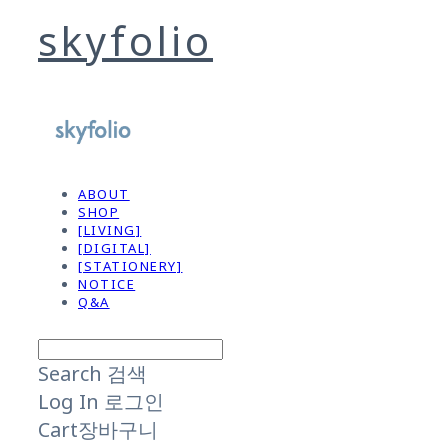
skyfolio
ABOUT
SHOP
[LIVING]
[DIGITAL]
[STATIONERY]
NOTICE
Q&A
Search
검색
Log In
로그인
Cart
장바구니