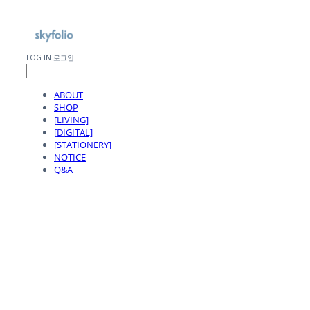
LOG IN
로그인
ABOUT
SHOP
[LIVING]
[DIGITAL]
[STATIONERY]
NOTICE
Q&A