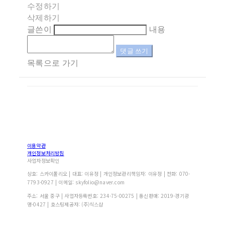
수정하기
삭제하기
글쓴이
내용
댓글 쓰기
목록으로 가기
이용약관
개인정보처리방침
사업자정보확인
상호: 스카이폴리오 | 대표: 이유정 | 개인정보관리책임자: 이유정 | 전화: 070-
7793-0927 | 이메일: skyfolio@naver.com
주소: 서울 중구 | 사업자등록번호:
234-75-00275
| 통신판매:
2019-경기광
명-0427
| 호스팅제공자: (주)식스샵