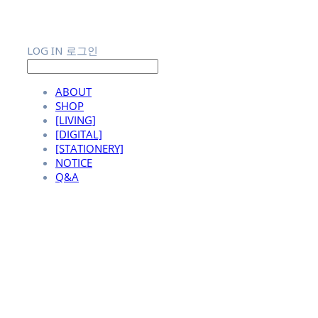
LOG IN
로그인
ABOUT
SHOP
[LIVING]
[DIGITAL]
[STATIONERY]
NOTICE
Q&A