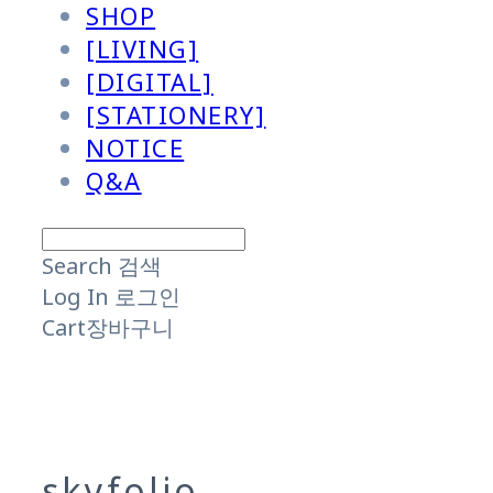
SHOP
[LIVING]
[DIGITAL]
[STATIONERY]
NOTICE
Q&A
Search
검색
Log In
로그인
Cart
장바구니
skyfolio