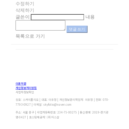
수정하기
삭제하기
글쓴이
내용
댓글 쓰기
목록으로 가기
이용약관
개인정보처리방침
사업자정보확인
상호: 스카이폴리오 | 대표: 이유정 | 개인정보관리책임자: 이유정 | 전화: 070-
7793-0927 | 이메일: skyfolio@naver.com
주소: 서울 중구 | 사업자등록번호:
234-75-00275
| 통신판매:
2019-경기광
명-0427
| 호스팅제공자: (주)식스샵