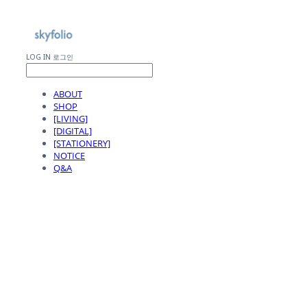
LOG IN
로그인
ABOUT
SHOP
[LIVING]
[DIGITAL]
[STATIONERY]
NOTICE
Q&A