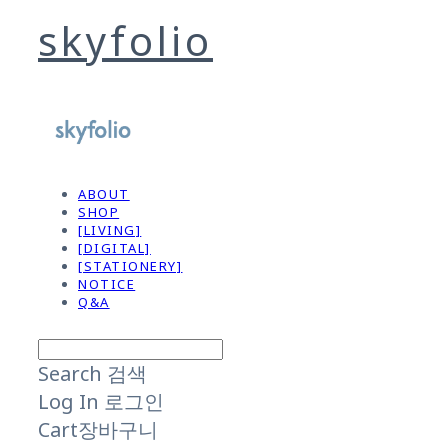
skyfolio
ABOUT
SHOP
[LIVING]
[DIGITAL]
[STATIONERY]
NOTICE
Q&A
Search
검색
Log In
로그인
Cart
장바구니