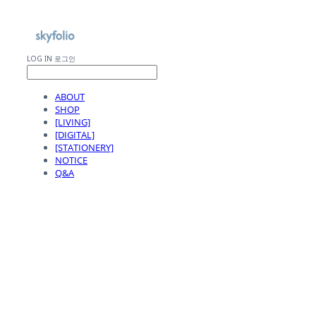
LOG IN
로그인
ABOUT
SHOP
[LIVING]
[DIGITAL]
[STATIONERY]
NOTICE
Q&A