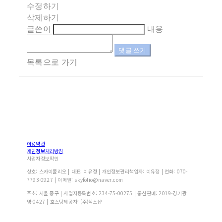
수정하기
삭제하기
글쓴이
내용
댓글 쓰기
목록으로 가기
이용약관
개인정보처리방침
사업자정보확인
상호: 스카이폴리오 | 대표: 이유정 | 개인정보관리책임자: 이유정 | 전화: 070-
7793-0927 | 이메일: skyfolio@naver.com
주소: 서울 중구 | 사업자등록번호:
234-75-00275
| 통신판매:
2019-경기광
명-0427
| 호스팅제공자: (주)식스샵