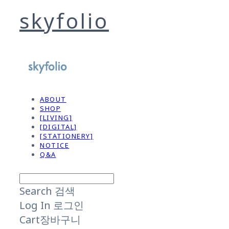
skyfolio
ABOUT
SHOP
[LIVING]
[DIGITAL]
[STATIONERY]
NOTICE
Q&A
Search
검색
Log In
로그인
Cart
장바구니