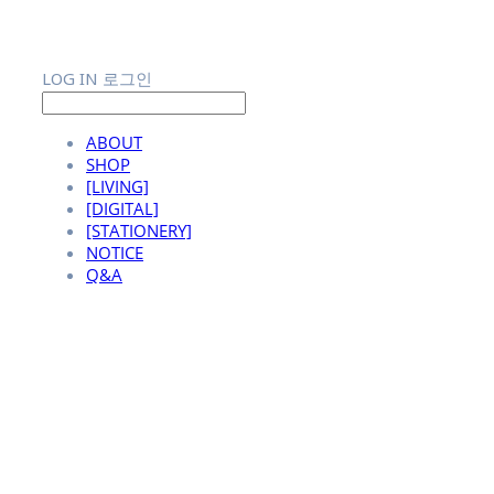
LOG IN
로그인
ABOUT
SHOP
[LIVING]
[DIGITAL]
[STATIONERY]
NOTICE
Q&A