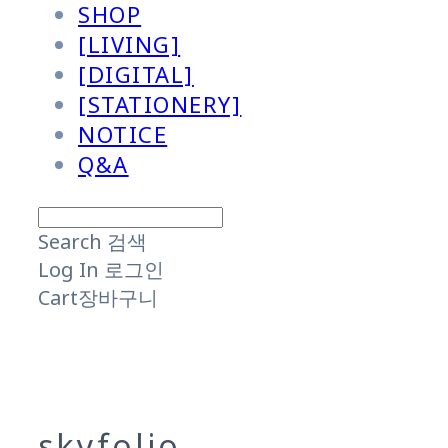
SHOP
[LIVING]
[DIGITAL]
[STATIONERY]
NOTICE
Q&A
Search
검색
Log In
로그인
Cart
장바구니
skyfolio