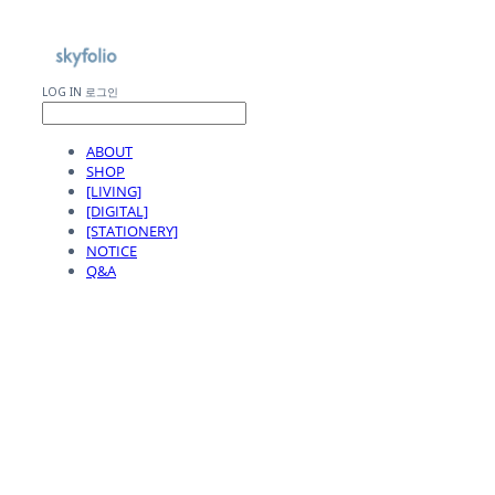
LOG IN
로그인
ABOUT
SHOP
[LIVING]
[DIGITAL]
[STATIONERY]
NOTICE
Q&A