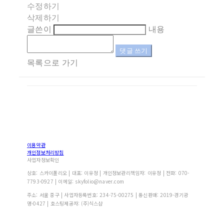
수정하기
삭제하기
글쓴이
내용
댓글 쓰기
목록으로 가기
이용약관
개인정보처리방침
사업자정보확인
상호: 스카이폴리오 | 대표: 이유정 | 개인정보관리책임자: 이유정 | 전화: 070-
7793-0927 | 이메일: skyfolio@naver.com
주소: 서울 중구 | 사업자등록번호:
234-75-00275
| 통신판매:
2019-경기광
명-0427
| 호스팅제공자: (주)식스샵