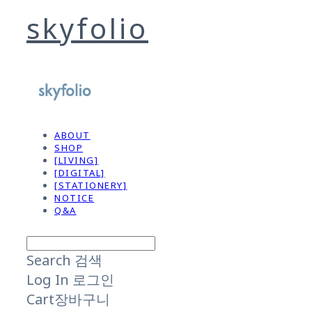
skyfolio
ABOUT
SHOP
[LIVING]
[DIGITAL]
[STATIONERY]
NOTICE
Q&A
Search
검색
Log In
로그인
Cart
장바구니