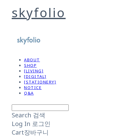
skyfolio
ABOUT
SHOP
[LIVING]
[DIGITAL]
[STATIONERY]
NOTICE
Q&A
Search
검색
Log In
로그인
Cart
장바구니