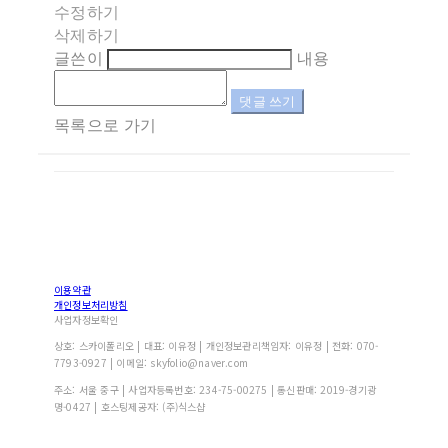
수정하기
삭제하기
글쓴이
내용
댓글 쓰기
목록으로 가기
이용약관
개인정보처리방침
사업자정보확인
상호: 스카이폴리오 | 대표: 이유정 | 개인정보관리책임자: 이유정 | 전화: 070-
7793-0927 | 이메일: skyfolio@naver.com
주소: 서울 중구 | 사업자등록번호:
234-75-00275
| 통신판매:
2019-경기광
명-0427
| 호스팅제공자: (주)식스샵