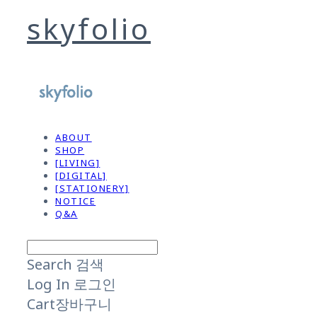
skyfolio
ABOUT
SHOP
[LIVING]
[DIGITAL]
[STATIONERY]
NOTICE
Q&A
Search
검색
Log In
로그인
Cart
장바구니