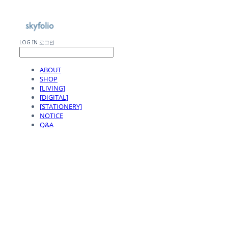
LOG IN
로그인
ABOUT
SHOP
[LIVING]
[DIGITAL]
[STATIONERY]
NOTICE
Q&A