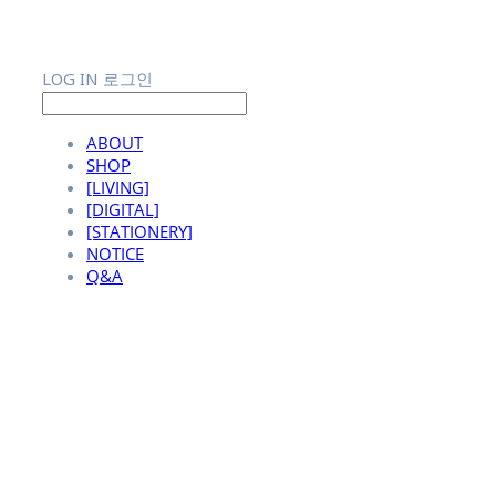
LOG IN
로그인
ABOUT
SHOP
[LIVING]
[DIGITAL]
[STATIONERY]
NOTICE
Q&A