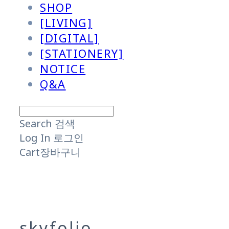
SHOP
[LIVING]
[DIGITAL]
[STATIONERY]
NOTICE
Q&A
Search
검색
Log In
로그인
Cart
장바구니
skyfolio