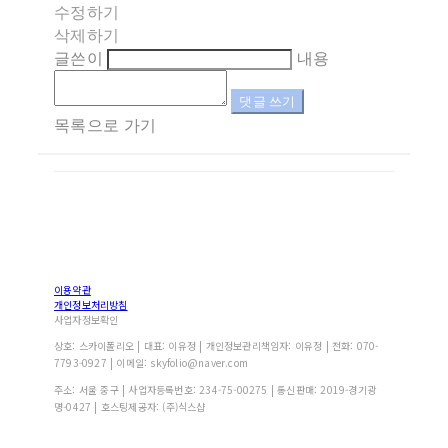
수정하기
삭제하기
글쓴이
내용
댓글 쓰기
목록으로 가기
이용약관
개인정보처리방침
사업자정보확인
상호: 스카이폴리오 | 대표: 이유정 | 개인정보관리책임자: 이유정 | 전화: 070-
7793-0927 | 이메일: skyfolio@naver.com
주소: 서울 중구 | 사업자등록번호:
234-75-00275
| 통신판매:
2019-경기광
명-0427
| 호스팅제공자: (주)식스샵