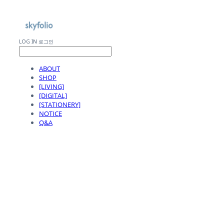
LOG IN
로그인
ABOUT
SHOP
[LIVING]
[DIGITAL]
[STATIONERY]
NOTICE
Q&A