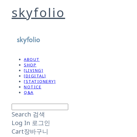
skyfolio
ABOUT
SHOP
[LIVING]
[DIGITAL]
[STATIONERY]
NOTICE
Q&A
Search
검색
Log In
로그인
Cart
장바구니