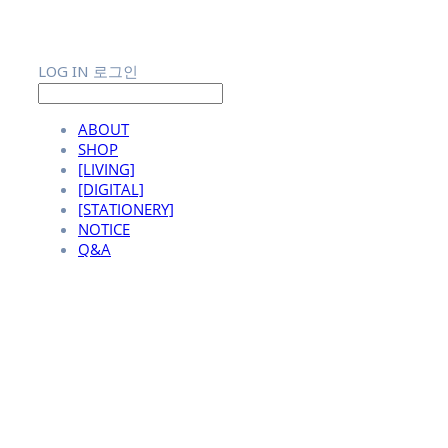
LOG IN
로그인
ABOUT
SHOP
[LIVING]
[DIGITAL]
[STATIONERY]
NOTICE
Q&A