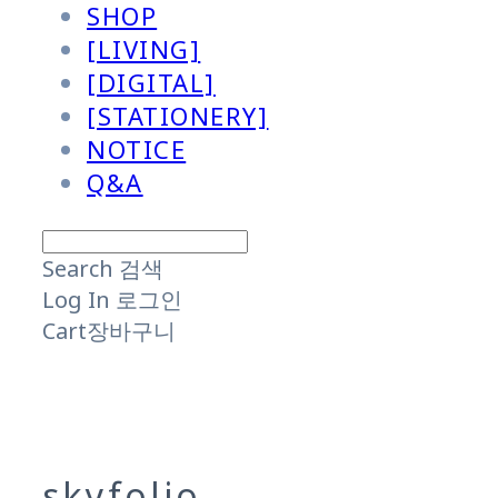
SHOP
[LIVING]
[DIGITAL]
[STATIONERY]
NOTICE
Q&A
Search
검색
Log In
로그인
Cart
장바구니
skyfolio