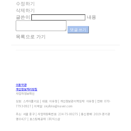
수정하기
삭제하기
글쓴이
내용
댓글 쓰기
목록으로 가기
이용약관
개인정보처리방침
사업자정보확인
상호: 스카이폴리오 | 대표: 이유정 | 개인정보관리책임자: 이유정 | 전화: 070-
7793-0927 | 이메일: skyfolio@naver.com
주소: 서울 중구 | 사업자등록번호:
234-75-00275
| 통신판매:
2019-경기광
명-0427
| 호스팅제공자: (주)식스샵