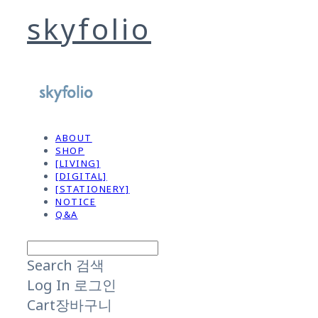
skyfolio
ABOUT
SHOP
[LIVING]
[DIGITAL]
[STATIONERY]
NOTICE
Q&A
Search
검색
Log In
로그인
Cart
장바구니