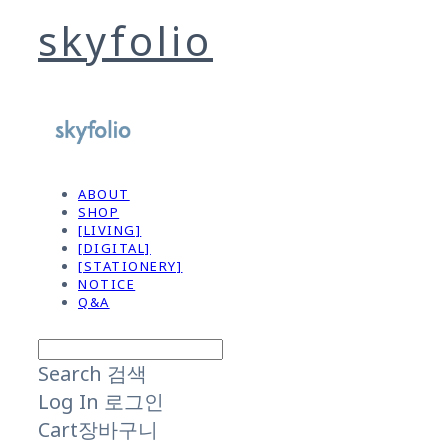
skyfolio
ABOUT
SHOP
[LIVING]
[DIGITAL]
[STATIONERY]
NOTICE
Q&A
Search
검색
Log In
로그인
Cart
장바구니