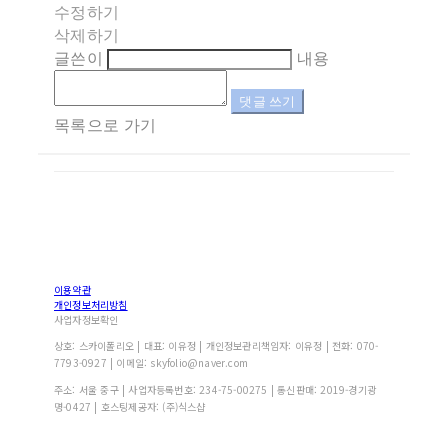
수정하기
삭제하기
글쓴이
내용
댓글 쓰기
목록으로 가기
이용약관
개인정보처리방침
사업자정보확인
상호: 스카이폴리오 | 대표: 이유정 | 개인정보관리책임자: 이유정 | 전화: 070-
7793-0927 | 이메일: skyfolio@naver.com
주소: 서울 중구 | 사업자등록번호:
234-75-00275
| 통신판매:
2019-경기광
명-0427
| 호스팅제공자: (주)식스샵