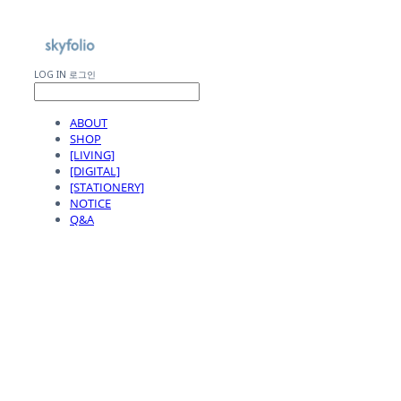
LOG IN
로그인
ABOUT
SHOP
[LIVING]
[DIGITAL]
[STATIONERY]
NOTICE
Q&A