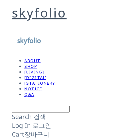
skyfolio
ABOUT
SHOP
[LIVING]
[DIGITAL]
[STATIONERY]
NOTICE
Q&A
Search
검색
Log In
로그인
Cart
장바구니