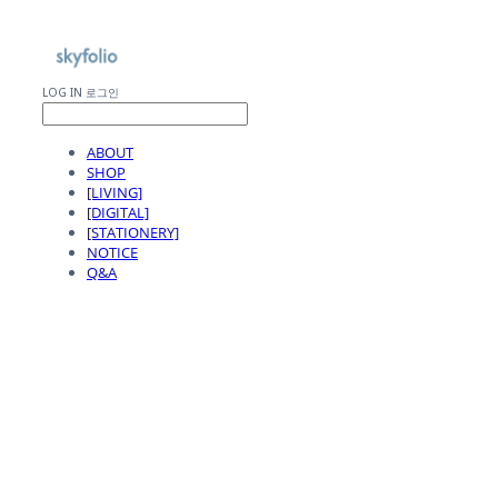
LOG IN
로그인
ABOUT
SHOP
[LIVING]
[DIGITAL]
[STATIONERY]
NOTICE
Q&A