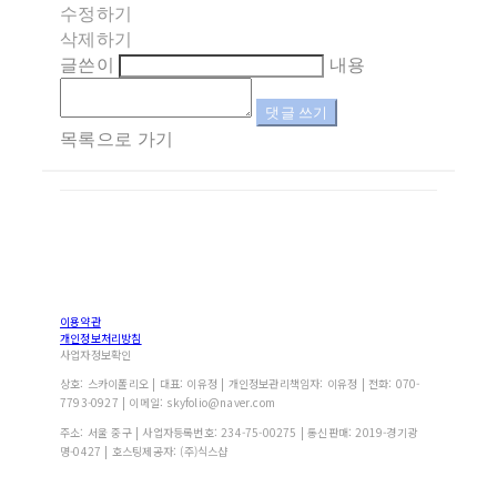
수정하기
삭제하기
글쓴이
내용
댓글 쓰기
목록으로 가기
이용약관
개인정보처리방침
사업자정보확인
상호: 스카이폴리오 | 대표: 이유정 | 개인정보관리책임자: 이유정 | 전화: 070-
7793-0927 | 이메일: skyfolio@naver.com
주소: 서울 중구 | 사업자등록번호:
234-75-00275
| 통신판매:
2019-경기광
명-0427
| 호스팅제공자: (주)식스샵