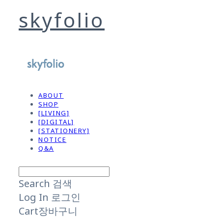
skyfolio
ABOUT
SHOP
[LIVING]
[DIGITAL]
[STATIONERY]
NOTICE
Q&A
Search
검색
Log In
로그인
Cart
장바구니