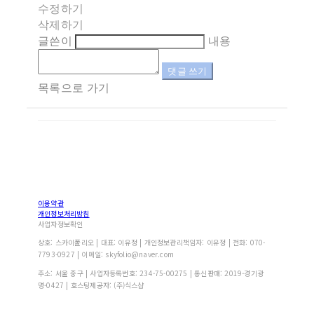
수정하기
삭제하기
글쓴이
내용
댓글 쓰기
목록으로 가기
이용약관
개인정보처리방침
사업자정보확인
상호: 스카이폴리오 | 대표: 이유정 | 개인정보관리책임자: 이유정 | 전화: 070-
7793-0927 | 이메일: skyfolio@naver.com
주소: 서울 중구 | 사업자등록번호:
234-75-00275
| 통신판매:
2019-경기광
명-0427
| 호스팅제공자: (주)식스샵