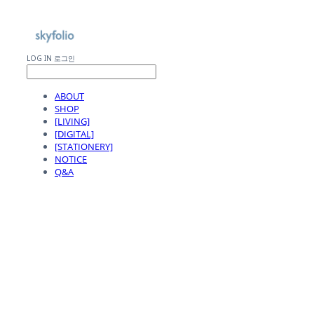
LOG IN
로그인
ABOUT
SHOP
[LIVING]
[DIGITAL]
[STATIONERY]
NOTICE
Q&A