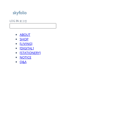
LOG IN
로그인
ABOUT
SHOP
[LIVING]
[DIGITAL]
[STATIONERY]
NOTICE
Q&A