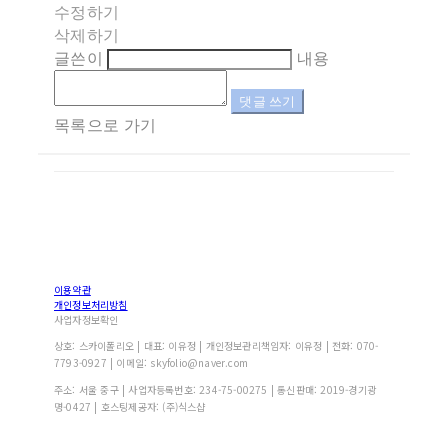
수정하기
삭제하기
글쓴이
내용
댓글 쓰기
목록으로 가기
이용약관
개인정보처리방침
사업자정보확인
상호: 스카이폴리오 | 대표: 이유정 | 개인정보관리책임자: 이유정 | 전화: 070-
7793-0927 | 이메일: skyfolio@naver.com
주소: 서울 중구 | 사업자등록번호:
234-75-00275
| 통신판매:
2019-경기광
명-0427
| 호스팅제공자: (주)식스샵