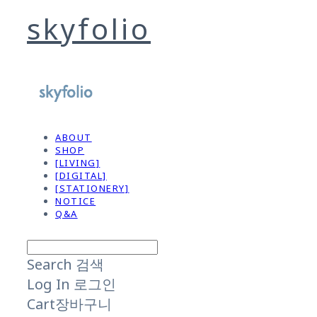
skyfolio
ABOUT
SHOP
[LIVING]
[DIGITAL]
[STATIONERY]
NOTICE
Q&A
Search
검색
Log In
로그인
Cart
장바구니