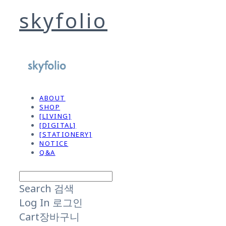
skyfolio
ABOUT
SHOP
[LIVING]
[DIGITAL]
[STATIONERY]
NOTICE
Q&A
Search
검색
Log In
로그인
Cart
장바구니