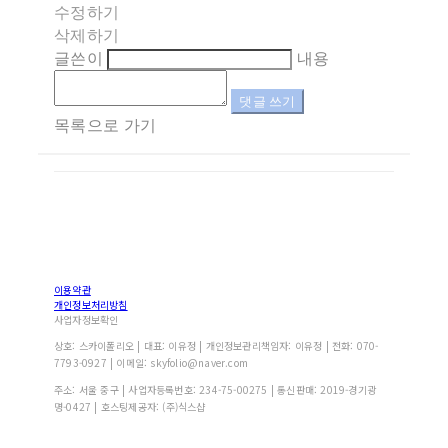
수정하기
삭제하기
글쓴이
내용
댓글 쓰기
목록으로 가기
이용약관
개인정보처리방침
사업자정보확인
상호: 스카이폴리오 | 대표: 이유정 | 개인정보관리책임자: 이유정 | 전화: 070-
7793-0927 | 이메일: skyfolio@naver.com
주소: 서울 중구 | 사업자등록번호:
234-75-00275
| 통신판매:
2019-경기광
명-0427
| 호스팅제공자: (주)식스샵