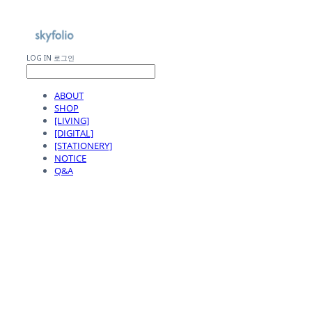
LOG IN
로그인
ABOUT
SHOP
[LIVING]
[DIGITAL]
[STATIONERY]
NOTICE
Q&A