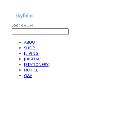
LOG IN
로그인
ABOUT
SHOP
[LIVING]
[DIGITAL]
[STATIONERY]
NOTICE
Q&A