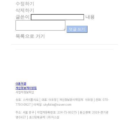
수정하기
삭제하기
글쓴이
내용
댓글 쓰기
목록으로 가기
이용약관
개인정보처리방침
사업자정보확인
상호: 스카이폴리오 | 대표: 이유정 | 개인정보관리책임자: 이유정 | 전화: 070-
7793-0927 | 이메일: skyfolio@naver.com
주소: 서울 중구 | 사업자등록번호:
234-75-00275
| 통신판매:
2019-경기광
명-0427
| 호스팅제공자: (주)식스샵