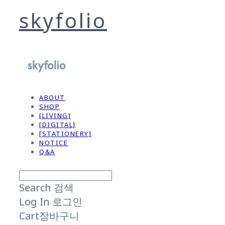
skyfolio
ABOUT
SHOP
[LIVING]
[DIGITAL]
[STATIONERY]
NOTICE
Q&A
Search
검색
Log In
로그인
Cart
장바구니