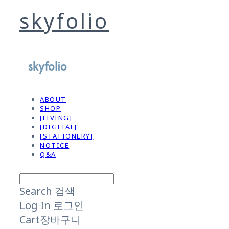
skyfolio
ABOUT
SHOP
[LIVING]
[DIGITAL]
[STATIONERY]
NOTICE
Q&A
Search
검색
Log In
로그인
Cart
장바구니