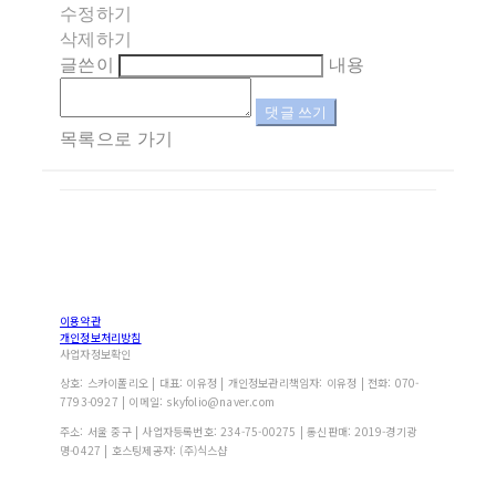
수정하기
삭제하기
글쓴이
내용
댓글 쓰기
목록으로 가기
이용약관
개인정보처리방침
사업자정보확인
상호: 스카이폴리오 | 대표: 이유정 | 개인정보관리책임자: 이유정 | 전화: 070-
7793-0927 | 이메일: skyfolio@naver.com
주소: 서울 중구 | 사업자등록번호:
234-75-00275
| 통신판매:
2019-경기광
명-0427
| 호스팅제공자: (주)식스샵