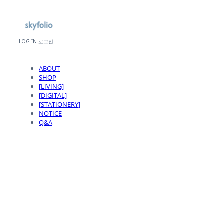
LOG IN
로그인
ABOUT
SHOP
[LIVING]
[DIGITAL]
[STATIONERY]
NOTICE
Q&A