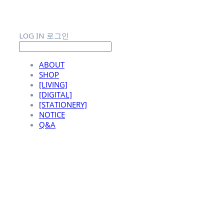
LOG IN
로그인
ABOUT
SHOP
[LIVING]
[DIGITAL]
[STATIONERY]
NOTICE
Q&A