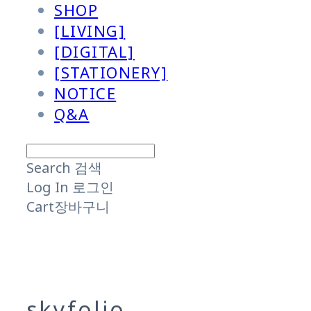
SHOP
[LIVING]
[DIGITAL]
[STATIONERY]
NOTICE
Q&A
Search
검색
Log In
로그인
Cart
장바구니
skyfolio