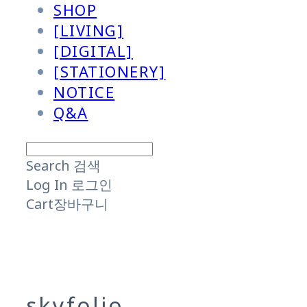
SHOP
[LIVING]
[DIGITAL]
[STATIONERY]
NOTICE
Q&A
Search
검색
Log In
로그인
Cart
장바구니
skyfolio