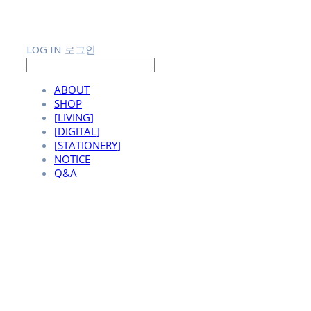
LOG IN
로그인
ABOUT
SHOP
[LIVING]
[DIGITAL]
[STATIONERY]
NOTICE
Q&A