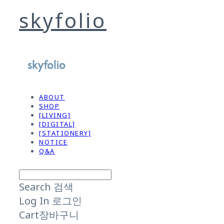
skyfolio
ABOUT
SHOP
[LIVING]
[DIGITAL]
[STATIONERY]
NOTICE
Q&A
Search
검색
Log In
로그인
Cart
장바구니