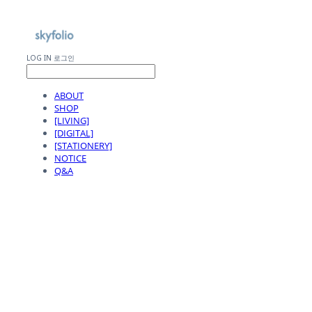
LOG IN
로그인
ABOUT
SHOP
[LIVING]
[DIGITAL]
[STATIONERY]
NOTICE
Q&A