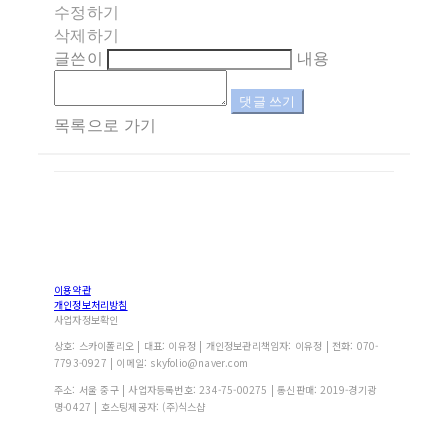
수정하기
삭제하기
글쓴이
내용
댓글 쓰기
목록으로 가기
이용약관
개인정보처리방침
사업자정보확인
상호: 스카이폴리오 | 대표: 이유정 | 개인정보관리책임자: 이유정 | 전화: 070-
7793-0927 | 이메일: skyfolio@naver.com
주소: 서울 중구 | 사업자등록번호:
234-75-00275
| 통신판매:
2019-경기광
명-0427
| 호스팅제공자: (주)식스샵