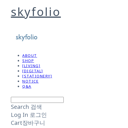
skyfolio
ABOUT
SHOP
[LIVING]
[DIGITAL]
[STATIONERY]
NOTICE
Q&A
Search
검색
Log In
로그인
Cart
장바구니