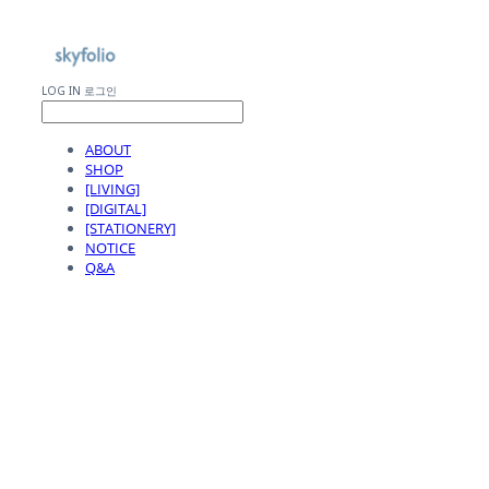
LOG IN
로그인
ABOUT
SHOP
[LIVING]
[DIGITAL]
[STATIONERY]
NOTICE
Q&A