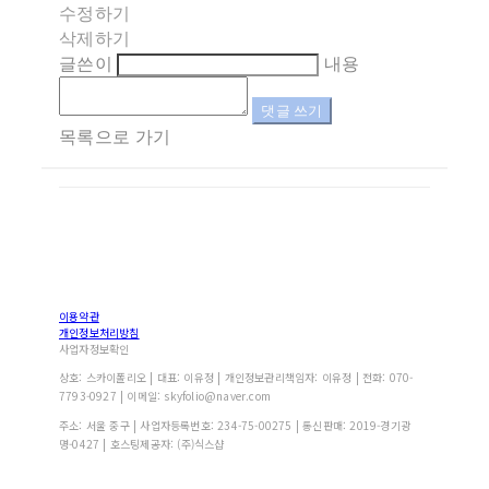
수정하기
삭제하기
글쓴이
내용
댓글 쓰기
목록으로 가기
이용약관
개인정보처리방침
사업자정보확인
상호: 스카이폴리오 | 대표: 이유정 | 개인정보관리책임자: 이유정 | 전화: 070-
7793-0927 | 이메일: skyfolio@naver.com
주소: 서울 중구 | 사업자등록번호:
234-75-00275
| 통신판매:
2019-경기광
명-0427
| 호스팅제공자: (주)식스샵