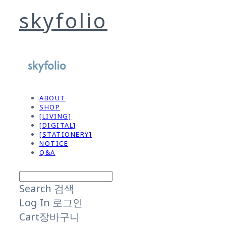
skyfolio
ABOUT
SHOP
[LIVING]
[DIGITAL]
[STATIONERY]
NOTICE
Q&A
Search
검색
Log In
로그인
Cart
장바구니