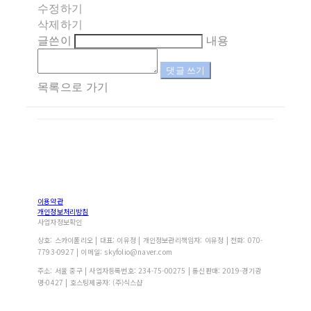
수정하기
삭제하기
글쓴이
내용
댓글 쓰기
목록으로 가기
이용약관
개인정보처리방침
사업자정보확인
상호: 스카이폴리오 | 대표: 이유정 | 개인정보관리책임자: 이유정 | 전화: 070-
7793-0927 | 이메일: skyfolio@naver.com
주소: 서울 중구 | 사업자등록번호:
234-75-00275
| 통신판매:
2019-경기광
명-0427
| 호스팅제공자: (주)식스샵