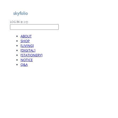
LOG IN
로그인
ABOUT
SHOP
[LIVING]
[DIGITAL]
[STATIONERY]
NOTICE
Q&A