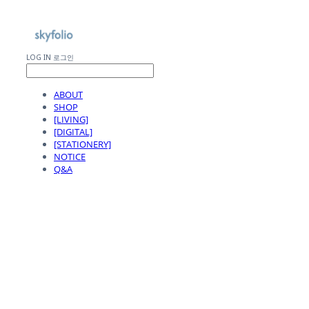
LOG IN
로그인
ABOUT
SHOP
[LIVING]
[DIGITAL]
[STATIONERY]
NOTICE
Q&A