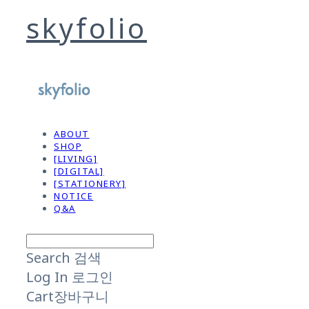
skyfolio
ABOUT
SHOP
[LIVING]
[DIGITAL]
[STATIONERY]
NOTICE
Q&A
Search
검색
Log In
로그인
Cart
장바구니