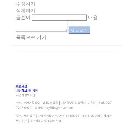
수정하기
삭제하기
글쓴이
내용
댓글 쓰기
목록으로 가기
이용약관
개인정보처리방침
사업자정보확인
상호: 스카이폴리오 | 대표: 이유정 | 개인정보관리책임자: 이유정 | 전화: 070-
7793-0927 | 이메일: skyfolio@naver.com
주소: 서울 중구 | 사업자등록번호:
234-75-00275
| 통신판매:
2019-경기광
명-0427
| 호스팅제공자: (주)식스샵